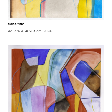
Sans titre.
Aquarelle. 46×61 cm. 2024