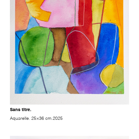
Sans titre.
Aquarelle. 25×36 cm.2025