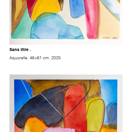
Sans titre .
Aquarelle. 46×61 cm. 2025