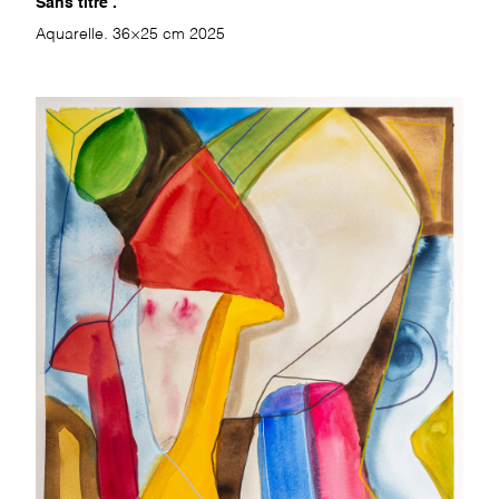
Sans titre .
Aquarelle. 36×25 cm 2025