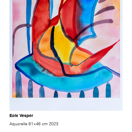
Eole Vesper
Aquarelle 61×46 cm 2023