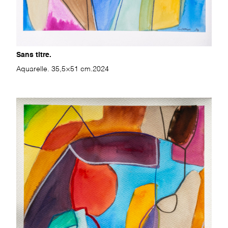
Sans titre.
Aquarelle. 35,5×51 cm.2024