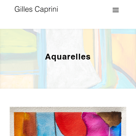
Aquarelles