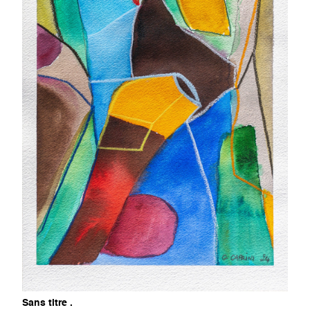
Sans titre .