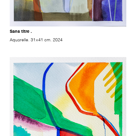
Sans titre .
Aquarelle. 31×41 cm. 2024