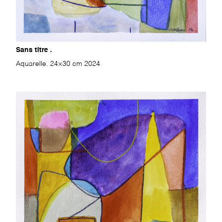
Sans titre .
Aquarelle. 24×30 cm 2024