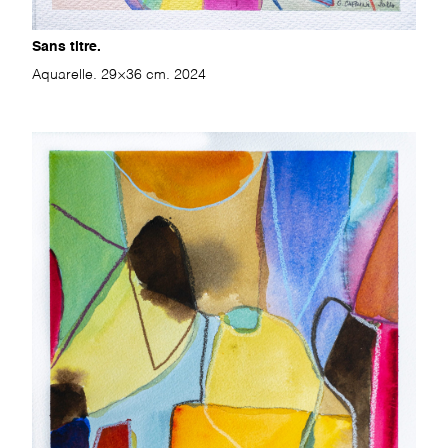
Sans titre.
Aquarelle. 29×36 cm. 2024